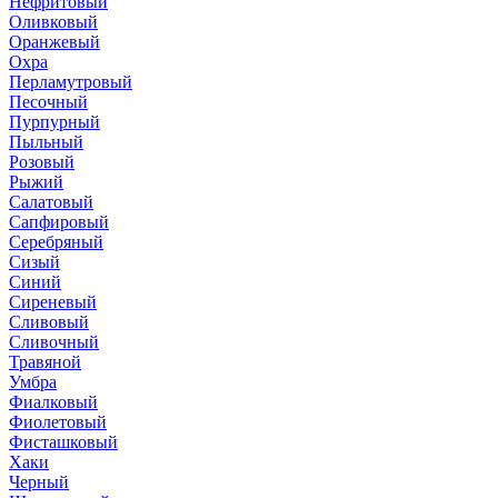
Нефритовый
Оливковый
Оранжевый
Охра
Перламутровый
Песочный
Пурпурный
Пыльный
Розовый
Рыжий
Салатовый
Сапфировый
Серебряный
Сизый
Синий
Сиреневый
Сливовый
Сливочный
Травяной
Умбра
Фиалковый
Фиолетовый
Фисташковый
Хаки
Черный