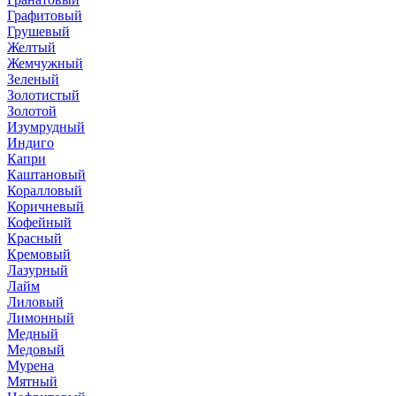
Графитовый
Грушевый
Желтый
Жемчужный
Зеленый
Золотистый
Золотой
Изумрудный
Индиго
Капри
Каштановый
Коралловый
Коричневый
Кофейный
Красный
Кремовый
Лазурный
Лайм
Лиловый
Лимонный
Медный
Медовый
Мурена
Мятный