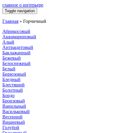
главное о интерьере
Toggle navigation
Главная
»
Горчичный
Абрикосовый
Аквамариновый
Алый
Антрацитовый
Баклажанный
Бежевый
Белоснежный
Белый
Бирюзовый
Бледный
Блестящий
Болотный
Бордо
Бронзовый
Ванильный
Васильковый
Весенний
Вишневый
Голубой
Гранатовый