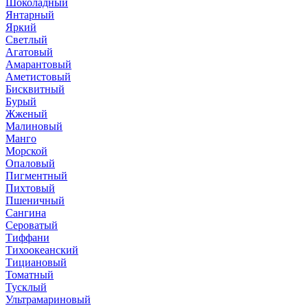
Шоколадный
Янтарный
Яркий
Светлый
Агатовый
Амарантовый
Аметистовый
Бисквитный
Бурый
Жженый
Малиновый
Манго
Морской
Опаловый
Пигментный
Пихтовый
Пшеничный
Сангина
Сероватый
Тиффани
Тихоокеанский
Тициановый
Томатный
Тусклый
Ультрамариновый