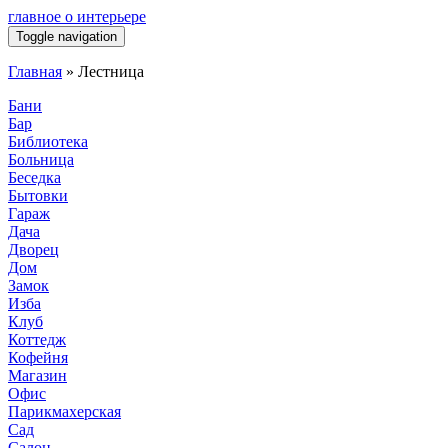
главное о интерьере
Toggle navigation
Главная
»
Лестница
Бани
Бар
Библиотека
Больница
Беседка
Бытовки
Гараж
Дача
Дворец
Дом
Замок
Изба
Клуб
Коттедж
Кофейня
Магазин
Офис
Парикмахерская
Сад
Салон