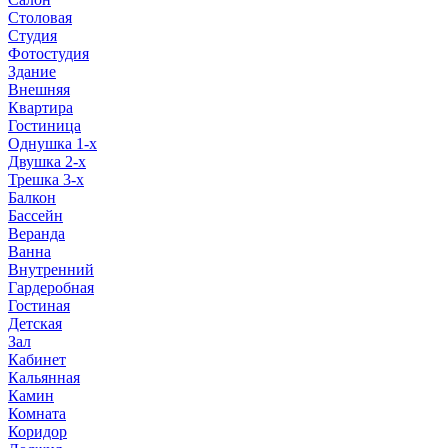
Столовая
Студия
Фотостудия
Здание
Внешняя
Квартира
Гостиница
Однушка 1-х
Двушка 2-х
Трешка 3-х
Балкон
Бассейн
Веранда
Ванна
Внутренний
Гардеробная
Гостиная
Детская
Зал
Кабинет
Кальянная
Камин
Комната
Коридор