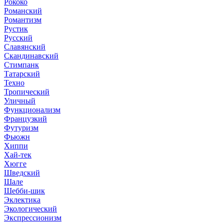
Рококо
Романский
Романтизм
Рустик
Русский
Славянский
Скандинавский
Стимпанк
Татарский
Техно
Тропический
Уличный
Функционализм
Французкий
Футуризм
Фьюжн
Хиппи
Хай-тек
Хюгге
Шведский
Шале
Шебби-шик
Эклектика
Экологический
Экспрессионизм