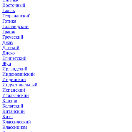
Восточный
Гжель
Георгианский
Готика
Голландский
Гранж
Греческий
Джаз
Датский
Диско
Египетский
Жуи
Ирландский
Индонезийский
Индийский
Индустриальный
Испанский
Итальянский
Кантри
Кельтский
Китайский
Китч
Классический
Классицизм