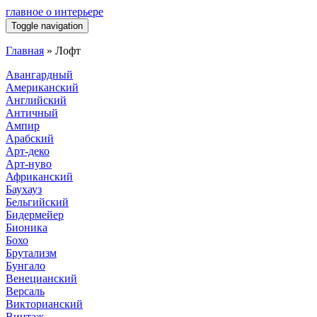
главное о интерьере
Toggle navigation
Главная
»
Лофт
Авангардный
Американский
Английский
Античный
Ампир
Арабский
Арт-деко
Арт-нуво
Африканский
Баухауз
Бельгийский
Бидермейер
Бионика
Бохо
Брутализм
Бунгало
Венецианский
Версаль
Викторианский
Винтаж