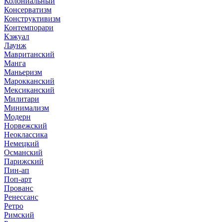
Колониальный
Консерватизм
Конструктивизм
Контемпорари
Кэжуал
Лаунж
Мавританский
Манга
Маньеризм
Марокканский
Мексиканский
Милитари
Минимализм
Модерн
Норвежский
Неоклассика
Немецкий
Османский
Парижский
Пин-ап
Поп-арт
Прованс
Ренессанс
Ретро
Римский