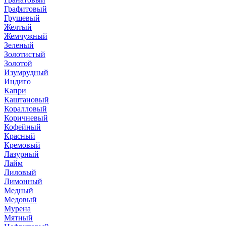
Графитовый
Грушевый
Желтый
Жемчужный
Зеленый
Золотистый
Золотой
Изумрудный
Индиго
Капри
Каштановый
Коралловый
Коричневый
Кофейный
Красный
Кремовый
Лазурный
Лайм
Лиловый
Лимонный
Медный
Медовый
Мурена
Мятный