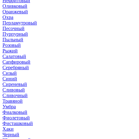
Нефритовый
Оливковый
Оранжевый
Охра
Перламутровый
Песочный
Пурпурный
Пыльный
Розовый
Рыжий
Салатовый
Сапфировый
Серебряный
Сизый
Синий
Сиреневый
Сливовый
Сливочный
Травяной
Умбра
Фиалковый
Фиолетовый
Фисташковый
Хаки
Черный