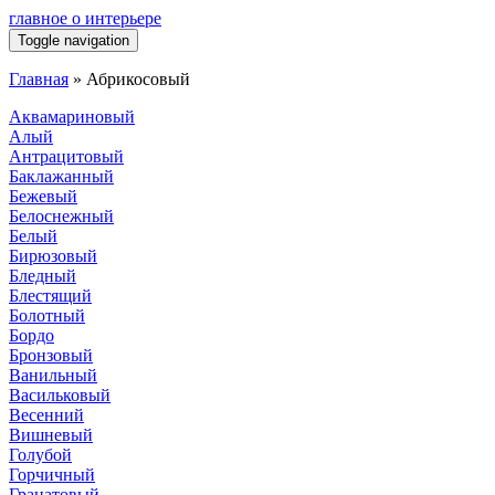
главное о интерьере
Toggle navigation
Главная
»
Абрикосовый
Аквамариновый
Алый
Антрацитовый
Баклажанный
Бежевый
Белоснежный
Белый
Бирюзовый
Бледный
Блестящий
Болотный
Бордо
Бронзовый
Ванильный
Васильковый
Весенний
Вишневый
Голубой
Горчичный
Гранатовый