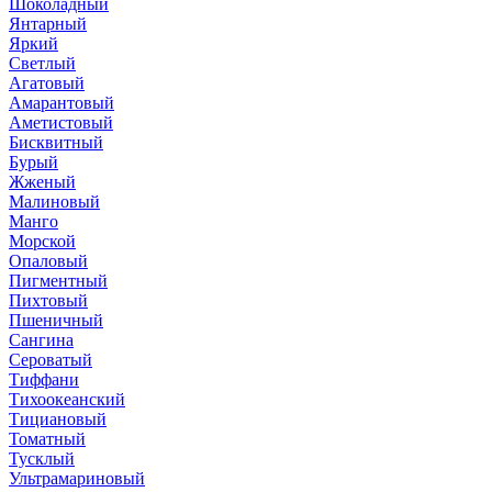
Шоколадный
Янтарный
Яркий
Светлый
Агатовый
Амарантовый
Аметистовый
Бисквитный
Бурый
Жженый
Малиновый
Манго
Морской
Опаловый
Пигментный
Пихтовый
Пшеничный
Сангина
Сероватый
Тиффани
Тихоокеанский
Тициановый
Томатный
Тусклый
Ультрамариновый