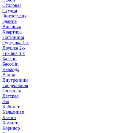
Столовая
Студия
Фотостудия
Здание
Внешняя
Квартира
Гостиница
Однушка 1-х
Двушка 2-х
Трешка 3-х
Балкон
Бассейн
Веранда
Ванна
Внутренний
Гардеробная
Гостиная
Детская
Зал
Кабинет
Кальянная
Камин
Комната
Коридор