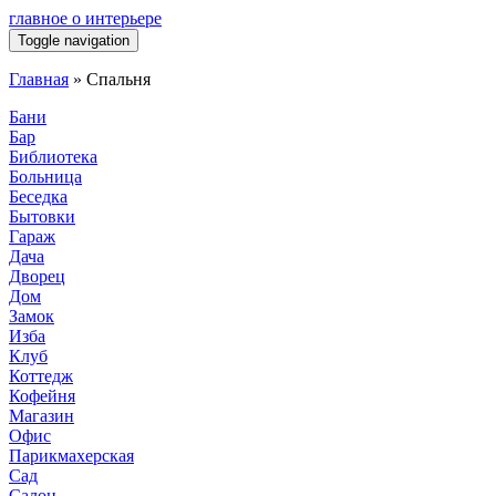
главное о интерьере
Toggle navigation
Главная
»
Спальня
Бани
Бар
Библиотека
Больница
Беседка
Бытовки
Гараж
Дача
Дворец
Дом
Замок
Изба
Клуб
Коттедж
Кофейня
Магазин
Офис
Парикмахерская
Сад
Салон