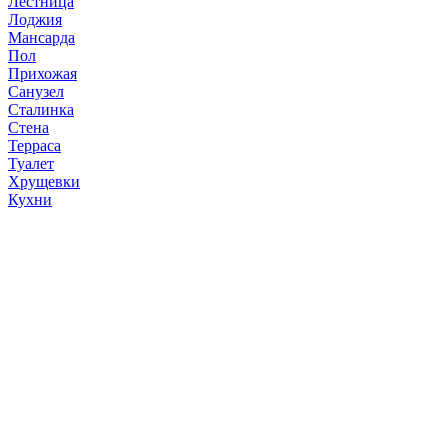
Лестница
Лоджия
Мансарда
Пол
Прихожая
Санузел
Сталинка
Стена
Терраса
Туалет
Хрущевки
Кухни