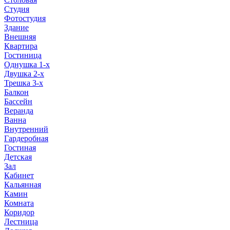
Студия
Фотостудия
Здание
Внешняя
Квартира
Гостиница
Однушка 1-х
Двушка 2-х
Трешка 3-х
Балкон
Бассейн
Веранда
Ванна
Внутренний
Гардеробная
Гостиная
Детская
Зал
Кабинет
Кальянная
Камин
Комната
Коридор
Лестница