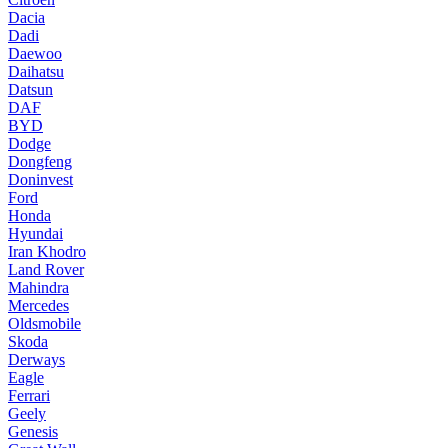
Dacia
Dadi
Daewoo
Daihatsu
Datsun
DAF
BYD
Dodge
Dongfeng
Doninvest
Ford
Honda
Hyundai
Iran Khodro
Land Rover
Mahindra
Mercedes
Oldsmobile
Skoda
Derways
Eagle
Ferrari
Geely
Genesis