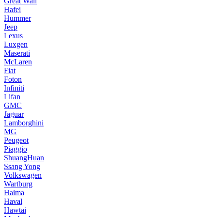
Great Wall
Hafei
Hummer
Jeep
Lexus
Luxgen
Maserati
McLaren
Fiat
Foton
Infiniti
Lifan
GMC
Jaguar
Lamborghini
MG
Peugeot
Piaggio
ShuangHuan
Ssang Yong
Volkswagen
Wartburg
Haima
Haval
Hawtai