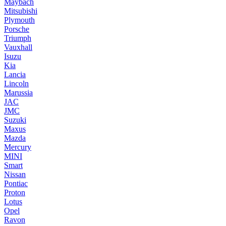
Maybach
Mitsubishi
Plymouth
Porsche
Triumph
Vauxhall
Isuzu
Kia
Lancia
Lincoln
Marussia
JAC
JMC
Suzuki
Maxus
Mazda
Mercury
MINI
Smart
Nissan
Pontiac
Proton
Lotus
Opel
Ravon