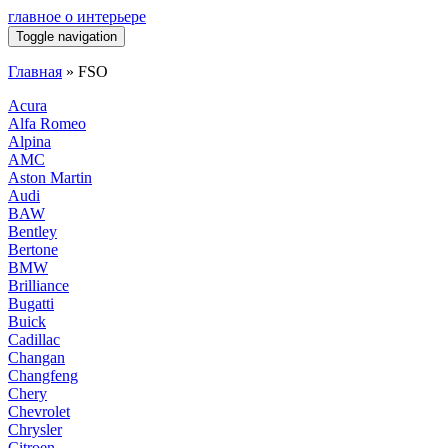
главное о интерьере
Toggle navigation
Главная
»
FSO
Acura
Alfa Romeo
Alpina
AMC
Aston Martin
Audi
BAW
Bentley
Bertone
BMW
Brilliance
Bugatti
Buick
Cadillac
Changan
Changfeng
Chery
Chevrolet
Chrysler
Citroen