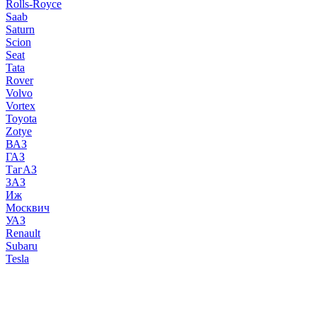
Rolls-Royce
Saab
Saturn
Scion
Seat
Tata
Rover
Volvo
Vortex
Toyota
Zotye
ВАЗ
ГАЗ
ТагАЗ
ЗАЗ
Иж
Москвич
УАЗ
Renault
Subaru
Tesla