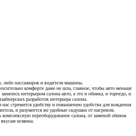
в, либо пассажиров и водителя машины.
носительно комфорте даже не шла, главное, чтобы авто меньше
анялись интерьером салона авто, а это и обивка, и торпедо, и
изайнерских разработок интерьера салона.
из нас стремится удобству и повышению удобства для вождения
итола, и разумеется же удобные сидушки от нагревом.
к комплексную переоборудование салона, от заменой обивок
вкусам хозяина.