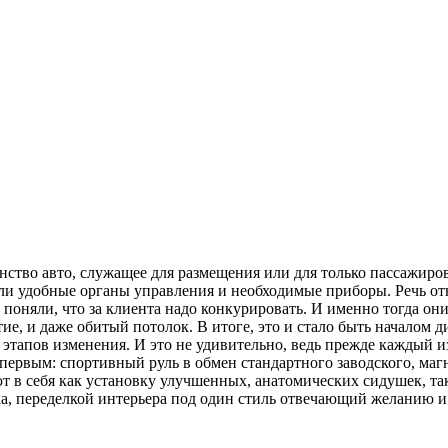
нство авто, служащее для размещения или для только пассажиро
ли удобные органы управления и необходимые приборы. Речь от
поняли, что за клиента надо конкурировать. И именно тогда они з
е, и даже обитый потолок. В итоге, это и стало быть началом д
х этапов изменения. И это не удивительно, ведь прежде каждый 
первым: спортивный руль в обмен стандартного заводского, магн
 в себя как установку улучшенных, анатомических сидушек, та
ка, переделкой интерьера под один стиль отвечающий желанию и 