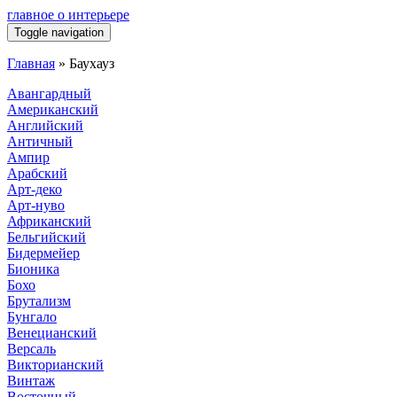
главное о интерьере
Toggle navigation
Главная
»
Баухауз
Авангардный
Американский
Английский
Античный
Ампир
Арабский
Арт-деко
Арт-нуво
Африканский
Бельгийский
Бидермейер
Бионика
Бохо
Брутализм
Бунгало
Венецианский
Версаль
Викторианский
Винтаж
Восточный