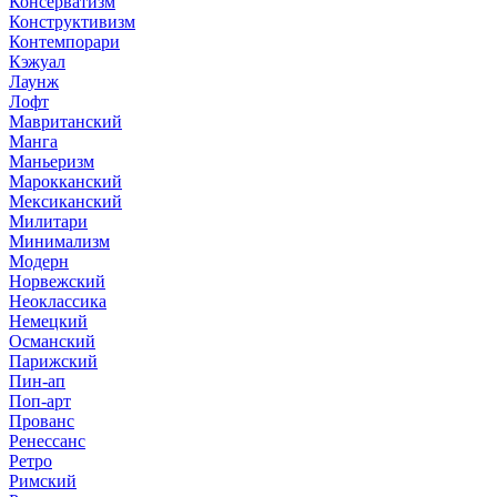
Консерватизм
Конструктивизм
Контемпорари
Кэжуал
Лаунж
Лофт
Мавританский
Манга
Маньеризм
Марокканский
Мексиканский
Милитари
Минимализм
Модерн
Норвежский
Неоклассика
Немецкий
Османский
Парижский
Пин-ап
Поп-арт
Прованс
Ренессанс
Ретро
Римский