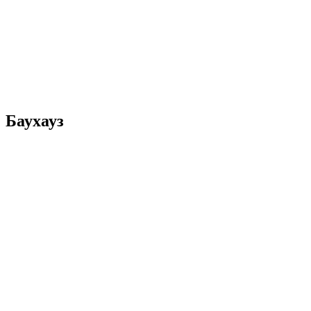
Баухауз