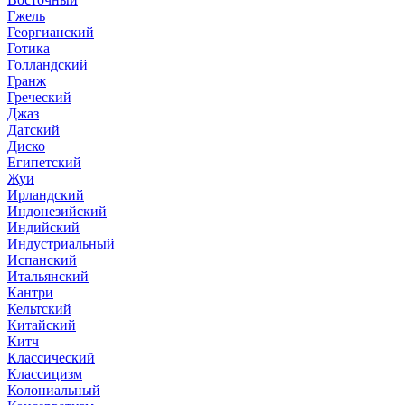
Гжель
Георгианский
Готика
Голландский
Гранж
Греческий
Джаз
Датский
Диско
Египетский
Жуи
Ирландский
Индонезийский
Индийский
Индустриальный
Испанский
Итальянский
Кантри
Кельтский
Китайский
Китч
Классический
Классицизм
Колониальный