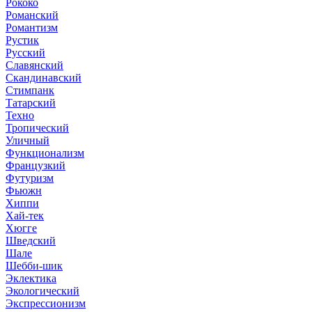
Рококо
Романский
Романтизм
Рустик
Русский
Славянский
Скандинавский
Стимпанк
Татарский
Техно
Тропический
Уличный
Функционализм
Французкий
Футуризм
Фьюжн
Хиппи
Хай-тек
Хюгге
Шведский
Шале
Шебби-шик
Эклектика
Экологический
Экспрессионизм