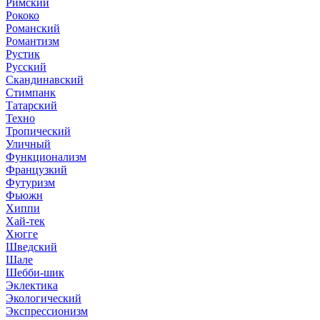
Римский
Рококо
Романский
Романтизм
Рустик
Русский
Скандинавский
Стимпанк
Татарский
Техно
Тропический
Уличный
Функционализм
Французкий
Футуризм
Фьюжн
Хиппи
Хай-тек
Хюгге
Шведский
Шале
Шебби-шик
Эклектика
Экологический
Экспрессионизм