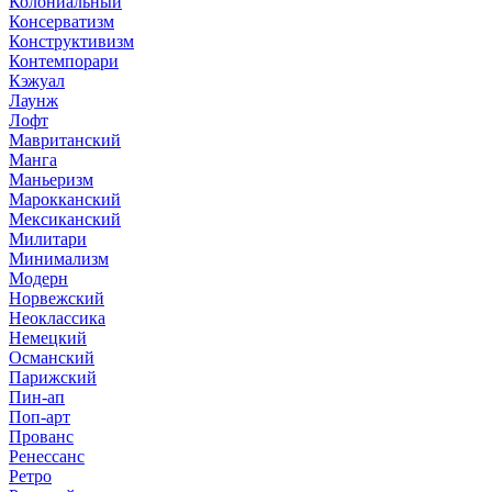
Колониальный
Консерватизм
Конструктивизм
Контемпорари
Кэжуал
Лаунж
Лофт
Мавританский
Манга
Маньеризм
Марокканский
Мексиканский
Милитари
Минимализм
Модерн
Норвежский
Неоклассика
Немецкий
Османский
Парижский
Пин-ап
Поп-арт
Прованс
Ренессанс
Ретро