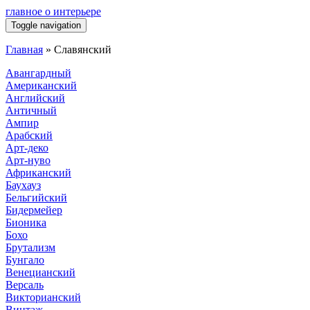
главное о интерьере
Toggle navigation
Главная
»
Славянский
Авангардный
Американский
Английский
Античный
Ампир
Арабский
Арт-деко
Арт-нуво
Африканский
Баухауз
Бельгийский
Бидермейер
Бионика
Бохо
Брутализм
Бунгало
Венецианский
Версаль
Викторианский
Винтаж