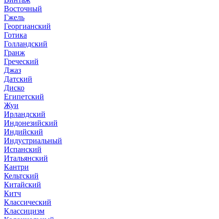
Восточный
Гжель
Георгианский
Готика
Голландский
Гранж
Греческий
Джаз
Датский
Диско
Египетский
Жуи
Ирландский
Индонезийский
Индийский
Индустриальный
Испанский
Итальянский
Кантри
Кельтский
Китайский
Китч
Классический
Классицизм