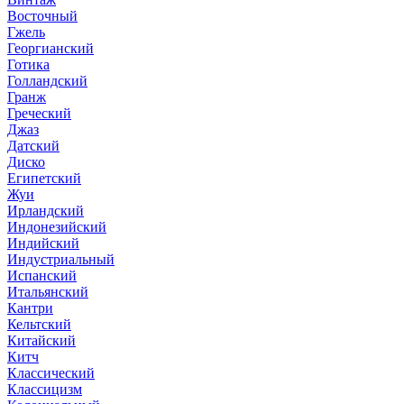
Восточный
Гжель
Георгианский
Готика
Голландский
Гранж
Греческий
Джаз
Датский
Диско
Египетский
Жуи
Ирландский
Индонезийский
Индийский
Индустриальный
Испанский
Итальянский
Кантри
Кельтский
Китайский
Китч
Классический
Классицизм