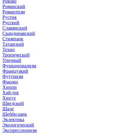
Рококо
Романский
Романтизм
Рустик
Русский
Славянский
Скандинавский
Стимпанк
Татарский
Техно
Тропический
Уличный
Функционализм
Французкий
Футуризм
Фьюжн
Хиппи
Хай-тек
Хюгге
Шведский
Шале
Шебби-шик
Эклектика
Экологический
Экспрессионизм