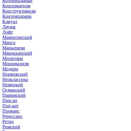
Колониальный
Консерватизм
Конструктивизм
Контемпорари
Кэжуал
Лаунж
Лофт
Мавританский
Манга
Маньеризм
Марокканский
Милитари
Минимализм
Модерн
Норвежский
Неоклассика
Немецкий
Османский
Парижский
Пин-ап
Поп-арт
Прованс
Ренессанс
Ретро
Римский