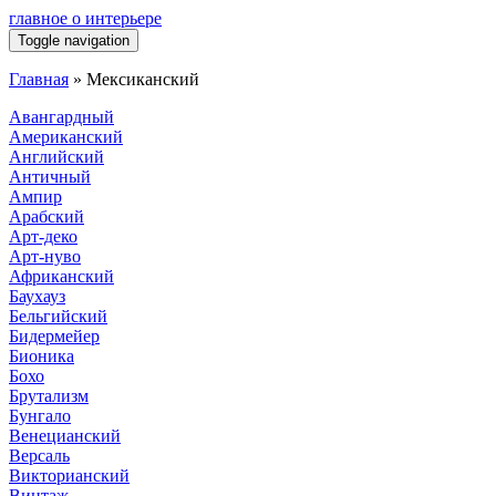
главное о интерьере
Toggle navigation
Главная
»
Мексиканский
Авангардный
Американский
Английский
Античный
Ампир
Арабский
Арт-деко
Арт-нуво
Африканский
Баухауз
Бельгийский
Бидермейер
Бионика
Бохо
Брутализм
Бунгало
Венецианский
Версаль
Викторианский
Винтаж