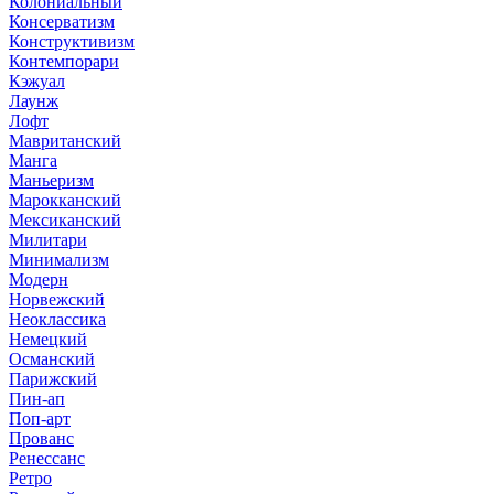
Колониальный
Консерватизм
Конструктивизм
Контемпорари
Кэжуал
Лаунж
Лофт
Мавританский
Манга
Маньеризм
Марокканский
Мексиканский
Милитари
Минимализм
Модерн
Норвежский
Неоклассика
Немецкий
Османский
Парижский
Пин-ап
Поп-арт
Прованс
Ренессанс
Ретро