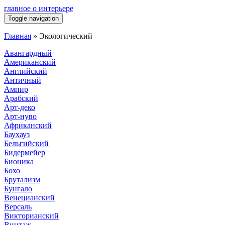
главное о интерьере
Toggle navigation
Главная
»
Экологический
Авангардный
Американский
Английский
Античный
Ампир
Арабский
Арт-деко
Арт-нуво
Африканский
Баухауз
Бельгийский
Бидермейер
Бионика
Бохо
Брутализм
Бунгало
Венецианский
Версаль
Викторианский
Винтаж