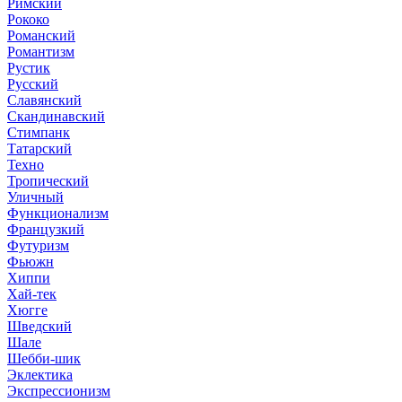
Римский
Рококо
Романский
Романтизм
Рустик
Русский
Славянский
Скандинавский
Стимпанк
Татарский
Техно
Тропический
Уличный
Функционализм
Французкий
Футуризм
Фьюжн
Хиппи
Хай-тек
Хюгге
Шведский
Шале
Шебби-шик
Эклектика
Экспрессионизм