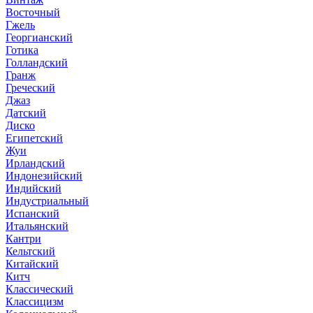
Восточный
Гжель
Георгианский
Готика
Голландский
Гранж
Греческий
Джаз
Датский
Диско
Египетский
Жуи
Ирландский
Индонезийский
Индийский
Индустриальный
Испанский
Итальянский
Кантри
Кельтский
Китайский
Китч
Классический
Классицизм