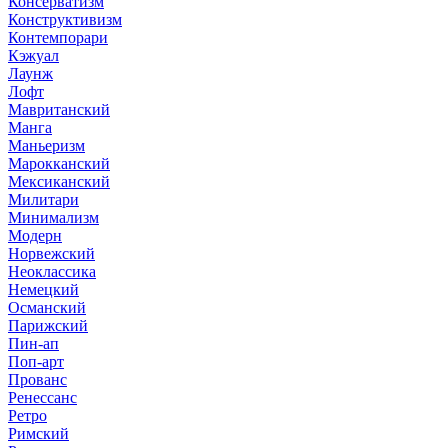
Консерватизм
Конструктивизм
Контемпорари
Кэжуал
Лаунж
Лофт
Мавританский
Манга
Маньеризм
Марокканский
Мексиканский
Милитари
Минимализм
Модерн
Норвежский
Неоклассика
Немецкий
Османский
Парижский
Пин-ап
Поп-арт
Прованс
Ренессанс
Ретро
Римский