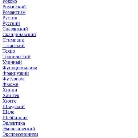
Рококо
Романский
Романтизм
Рустик
Русский
Славянский
Скандинавский
Стимпанк
Татарский
Техно
Тропический
Уличный
Функционализм
Французкий
Футуризм
Фьюжн
Хиппи
Хай-тек
Хюгге
Шведский
Шале
Шебби-шик
Эклектика
Экологический
Экспрессионизм