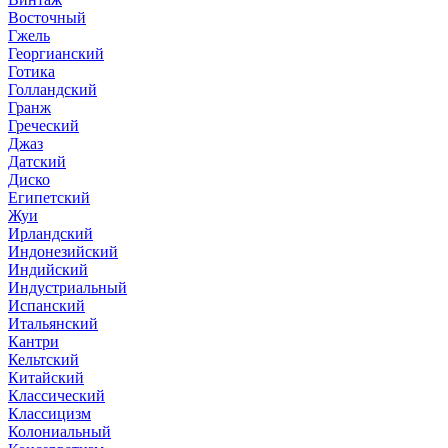
Восточный
Гжель
Георгианский
Готика
Голландский
Гранж
Греческий
Джаз
Датский
Диско
Египетский
Жуи
Ирландский
Индонезийский
Индийский
Индустриальный
Испанский
Итальянский
Кантри
Кельтский
Китайский
Классический
Классицизм
Колониальный