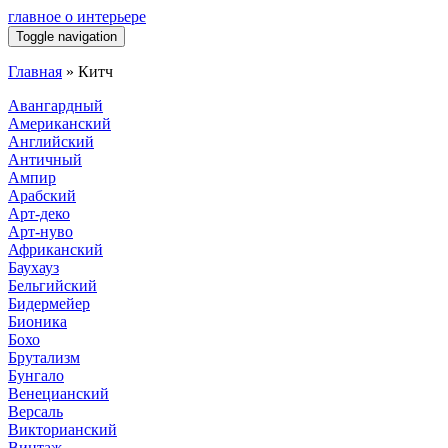
главное о интерьере
Toggle navigation
Главная
»
Китч
Авангардный
Американский
Английский
Античный
Ампир
Арабский
Арт-деко
Арт-нуво
Африканский
Баухауз
Бельгийский
Бидермейер
Бионика
Бохо
Брутализм
Бунгало
Венецианский
Версаль
Викторианский
Винтаж