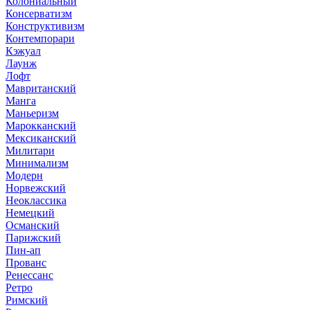
Колониальный
Консерватизм
Конструктивизм
Контемпорари
Кэжуал
Лаунж
Лофт
Мавританский
Манга
Маньеризм
Марокканский
Мексиканский
Милитари
Минимализм
Модерн
Норвежский
Неоклассика
Немецкий
Османский
Парижский
Пин-ап
Прованс
Ренессанс
Ретро
Римский