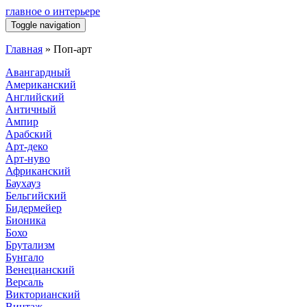
главное о интерьере
Toggle navigation
Главная
»
Поп-арт
Авангардный
Американский
Английский
Античный
Ампир
Арабский
Арт-деко
Арт-нуво
Африканский
Баухауз
Бельгийский
Бидермейер
Бионика
Бохо
Брутализм
Бунгало
Венецианский
Версаль
Викторианский
Винтаж