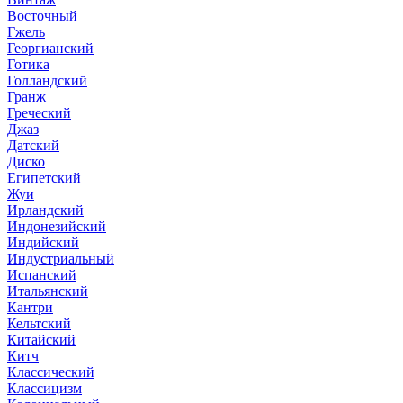
Восточный
Гжель
Георгианский
Готика
Голландский
Гранж
Греческий
Джаз
Датский
Диско
Египетский
Жуи
Ирландский
Индонезийский
Индийский
Индустриальный
Испанский
Итальянский
Кантри
Кельтский
Китайский
Китч
Классический
Классицизм