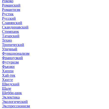
Рококо
Романский
Романтизм
Рустик
Русский
Славянский
Скандинавский
Стимпанк
Татарский
Техно
Тропический
Уличный
Функционализм
Французкий
Футуризм
Фьюжн
Хиппи
Хай-тек
Хюгге
Шведский
Шале
Шебби-шик
Эклектика
Экологический
Экспрессионизм